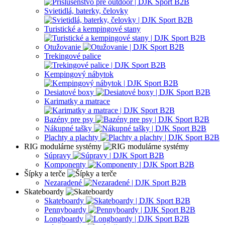
Svietidlá, baterky, čelovky
Turistické a kempingové stany
Otužovanie
Trekingové palice
Kempingový nábytok
Desiatové boxy
Karimatky a matrace
Bazény pre psy
Nákupné tašky
Plachty a plachty
RIG modulárne systémy
Súpravy
Komponenty
Šípky a terče
Nezaradené
Skateboardy
Skateboardy
Pennyboardy
Longboardy