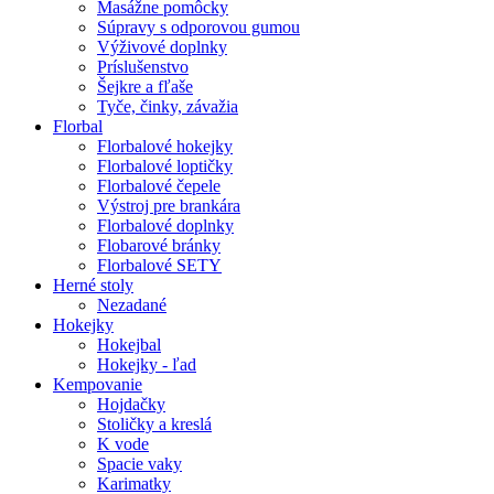
Masážne pomôcky
Súpravy s odporovou gumou
Výživové doplnky
Príslušenstvo
Šejkre a fľaše
Tyče, činky, závažia
Florbal
Florbalové hokejky
Florbalové loptičky
Florbalové čepele
Výstroj pre brankára
Florbalové doplnky
Flobarové bránky
Florbalové SETY
Herné stoly
Nezadané
Hokejky
Hokejbal
Hokejky - ľad
Kempovanie
Hojdačky
Stoličky a kreslá
K vode
Spacie vaky
Karimatky