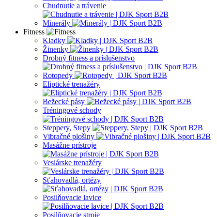
Chudnutie a trávenie
Minerály
Fitness
Kladky
Žinenky
Drobný fitness a príslušenstvo
Rotopedy
Eliptické trenažéry
Bežecké pásy
Tréningové schody
Steppery, Stepy
Vibračné plošiny
Masážne prístroje
Veslárske trenažéry
Sťahovadlá, ortézy
Posilňovacie lavice
Posilňovacie stroje