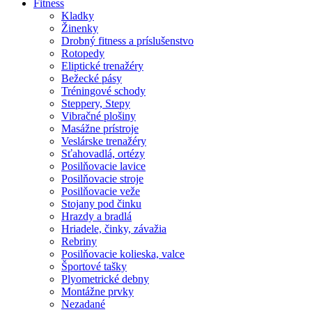
Fitness
Kladky
Žinenky
Drobný fitness a príslušenstvo
Rotopedy
Eliptické trenažéry
Bežecké pásy
Tréningové schody
Steppery, Stepy
Vibračné plošiny
Masážne prístroje
Veslárske trenažéry
Sťahovadlá, ortézy
Posilňovacie lavice
Posilňovacie stroje
Posilňovacie veže
Stojany pod činku
Hrazdy a bradlá
Hriadele, činky, závažia
Rebriny
Posilňovacie kolieska, valce
Športové tašky
Plyometrické debny
Montážne prvky
Nezadané