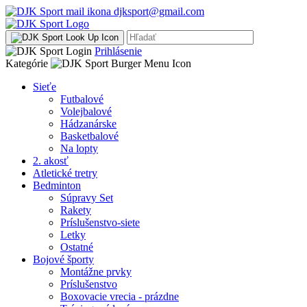
djksport@gmail.com
Prihlásenie
Kategórie
Sieťe
Futbalové
Volejbalové
Hádzanárske
Basketbalové
Na lopty
2. akosť
Atletické tretry
Bedminton
Súpravy Set
Rakety
Príslušenstvo-siete
Letky
Ostatné
Bojové športy
Montážne prvky
Príslušenstvo
Boxovacie vrecia - prázdne