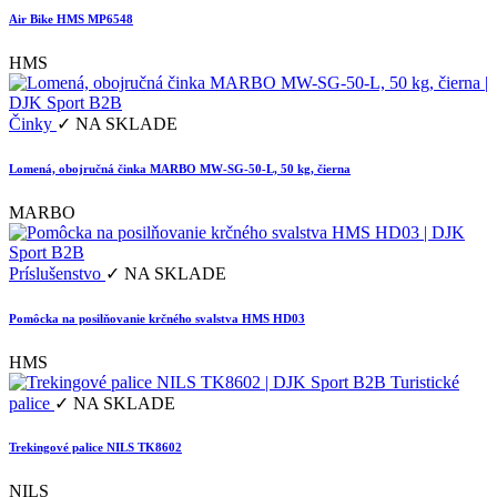
Air Bike HMS MP6548
HMS
Činky
✓ NA SKLADE
Lomená, obojručná činka MARBO MW-SG-50-L, 50 kg, čierna
MARBO
Príslušenstvo
✓ NA SKLADE
Pomôcka na posilňovanie krčného svalstva HMS HD03
HMS
Turistické
palice
✓ NA SKLADE
Trekingové palice NILS TK8602
NILS