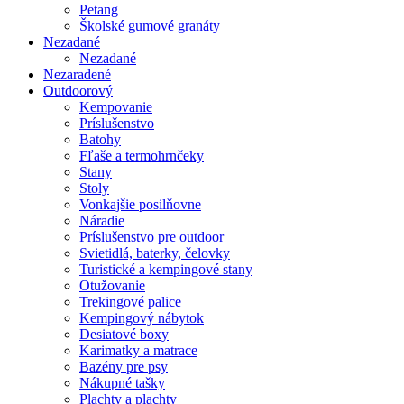
Petang
Školské gumové granáty
Nezadané
Nezadané
Nezaradené
Outdoorový
Kempovanie
Príslušenstvo
Batohy
Fľaše a termohrnčeky
Stany
Stoly
Vonkajšie posilňovne
Náradie
Príslušenstvo pre outdoor
Svietidlá, baterky, čelovky
Turistické a kempingové stany
Otužovanie
Trekingové palice
Kempingový nábytok
Desiatové boxy
Karimatky a matrace
Bazény pre psy
Nákupné tašky
Plachty a plachty