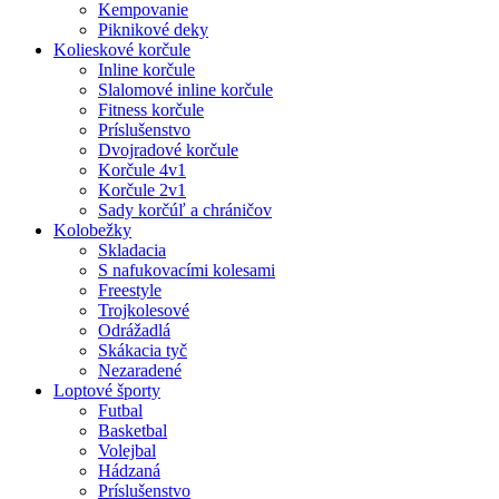
Kempovanie
Piknikové deky
Kolieskové korčule
Inline korčule
Slalomové inline korčule
Fitness korčule
Príslušenstvo
Dvojradové korčule
Korčule 4v1
Korčule 2v1
Sady korčúľ a chráničov
Kolobežky
Skladacia
S nafukovacími kolesami
Freestyle
Trojkolesové
Odrážadlá
Skákacia tyč
Nezaradené
Loptové športy
Futbal
Basketbal
Volejbal
Hádzaná
Príslušenstvo