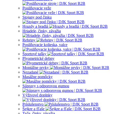
Posilňovacie veže
Stojany pod činku
Hrazdy a bradlá
Hriadele, činky, závažia
Rebriny
Posilňovacie kolieska, valce
Športové tašky
Plyometrické debny
Montážne prvky
Nezadané
Masážne pomôcky
Súpravy s odporovou gumou
Výživové doplnky
Príslušenstvo
Šejkre a fľaše
Tyče, činky, závažia