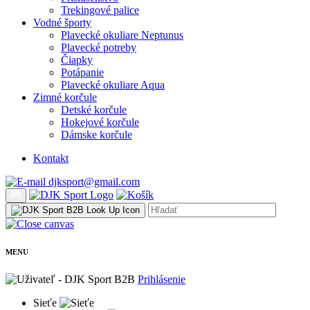
Trekingové palice
Vodné športy
Plavecké okuliare Neptunus
Plavecké potreby
Čiapky
Potápanie
Plavecké okuliare Aqua
Zimné korčule
Detské korčule
Hokejové korčule
Dámske korčule
Kontakt
djksport@gmail.com
MENU
Prihlásenie
Sieťe