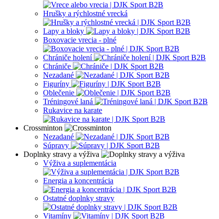
Hrušky a rýchlostné vrecká
Lapy a bloky
Boxovacie vrecia - plné
Chrániče holení
Chrániče
Nezadané
Figuríny
Oblečenie
Tréningové laná
Rukavice na karate
Crossminton
Nezadané
Súpravy
Doplnky stravy a výživa
Výživa a suplementácia
Energia a koncentrácia
Ostatné doplnky stravy
Vitamíny