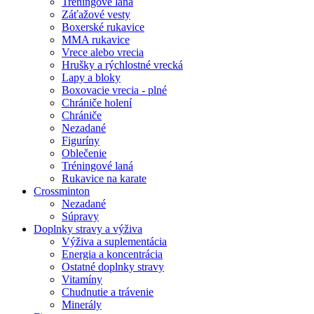
Tréningové laná
Záťažové vesty
Boxerské rukavice
MMA rukavice
Vrece alebo vrecia
Hrušky a rýchlostné vrecká
Lapy a bloky
Boxovacie vrecia - plné
Chrániče holení
Chrániče
Nezadané
Figuríny
Oblečenie
Tréningové laná
Rukavice na karate
Crossminton
Nezadané
Súpravy
Doplnky stravy a výživa
Výživa a suplementácia
Energia a koncentrácia
Ostatné doplnky stravy
Vitamíny
Chudnutie a trávenie
Minerály