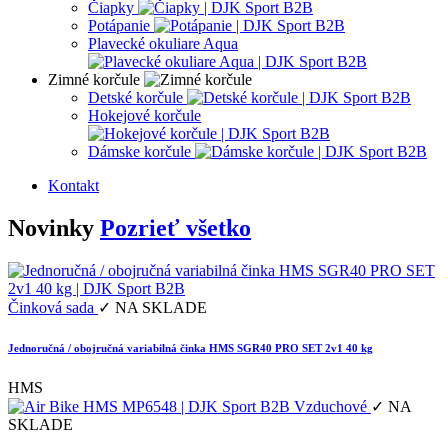
Čiapky
Potápanie
Plavecké okuliare Aqua
Zimné korčule
Detské korčule
Hokejové korčule
Dámske korčule
Kontakt
Novinky
Pozrieť všetko
Činková sada
✓ NA SKLADE
Jednoručná / obojručná variabilná činka HMS SGR40 PRO SET 2v1 40 kg
HMS
Vzduchové
✓ NA
SKLADE