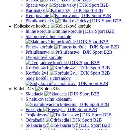
Spacie vaky
Karimatky
Kempovanie
Piknikové deky
Kolieskové korčule
Inline korčule
Slalomové inline korčule
Fitness korčule
Príslušenstvo
Dvojradové korčule
Korčule 4v1
Korčule 2v1
Sady korčúľ a chráničov
Kolobežky
Skladacia
S nafukovacími kolesami
Freestyle
Trojkolesové
Odrážadlá
Skákacia tyč