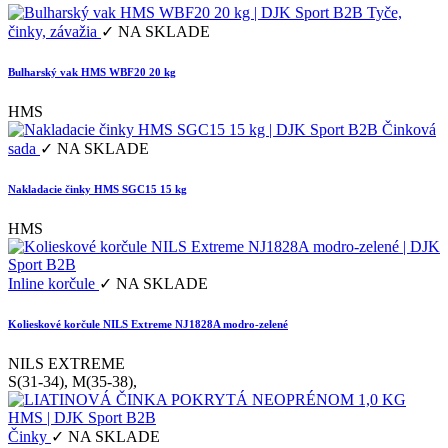
Tyče,
činky, závažia
✓ NA SKLADE
Bulharský vak HMS WBF20 20 kg
HMS
Činková
sada
✓ NA SKLADE
Nakladacie činky HMS SGC15 15 kg
HMS
Inline korčule
✓ NA SKLADE
Kolieskové korčule NILS Extreme NJ1828A modro-zelené
NILS EXTREME
S(31-34), M(35-38),
Činky
✓ NA SKLADE