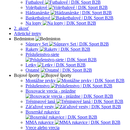
Futbalové
Volejbalové
Hádzanárske
Basketbalové
Na lopty
2. akosť
Atletické tretry
Bedminton
Súpravy Set
Rakety
Príslušenstvo-siete
Letky
Ostatné
Bojové športy
Montážne prvky
Príslušenstvo
Boxovacie vrecia - prázdne
Tréningové laná
Záťažové vesty
Boxerské rukavice
MMA rukavice
Vrece alebo vrecia