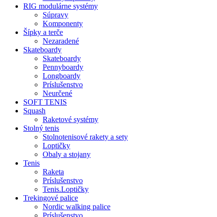
RIG modulárne systémy
Súpravy
Komponenty
Šípky a terče
Nezaradené
Skateboardy
Skateboardy
Pennyboardy
Longboardy
Príslušenstvo
Neurčené
SOFT TENIS
Squash
Raketové systémy
Stolný tenis
Stolnotenisové rakety a sety
Loptičky
Obaly a stojany
Tenis
Raketa
Príslušenstvo
Tenis.Loptičky
Trekingové palice
Nordic walking palice
Príslušenstvo