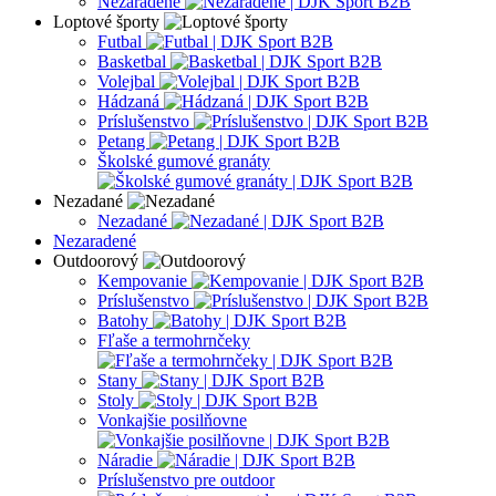
Nezaradené
Loptové športy
Futbal
Basketbal
Volejbal
Hádzaná
Príslušenstvo
Petang
Školské gumové granáty
Nezadané
Nezadané
Nezaradené
Outdoorový
Kempovanie
Príslušenstvo
Batohy
Fľaše a termohrnčeky
Stany
Stoly
Vonkajšie posilňovne
Náradie
Príslušenstvo pre outdoor