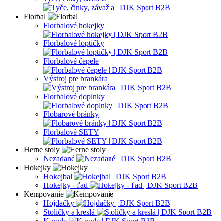
Florbal
Florbalové hokejky
Florbalové loptičky
Florbalové čepele
Výstroj pre brankára
Florbalové doplnky
Flobarové bránky
Florbalové SETY
Herné stoly
Nezadané
Hokejky
Hokejbal
Hokejky - ľad
Kempovanie
Hojdačky
Stoličky a kreslá
K vode