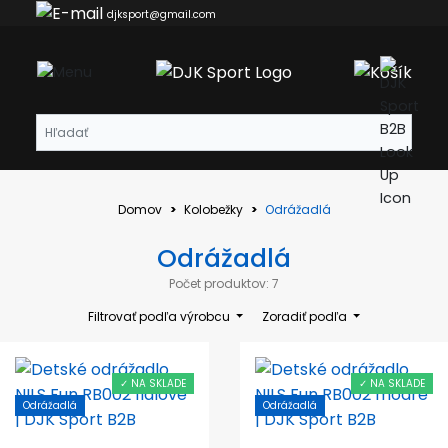
djksport@gmail.com
Domov
Kolobežky
Odrážadlá
Odrážadlá
Počet produktov: 7
Filtrovať podľa výrobcu
Zoradiť podľa
✓ NA SKLADE
✓ NA SKLADE
Odrážadlá
Odrážadlá