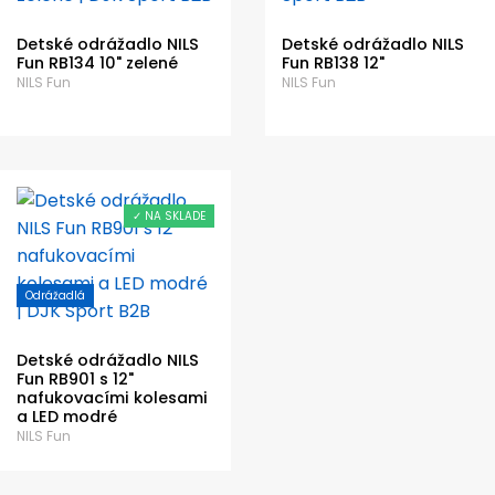
Detské odrážadlo NILS
Detské odrážadlo NILS
Fun RB134 10" zelené
Fun RB138 12"
NILS Fun
NILS Fun
✓ NA SKLADE
Odrážadlá
Detské odrážadlo NILS
Fun RB901 s 12"
nafukovacími kolesami
a LED modré
NILS Fun