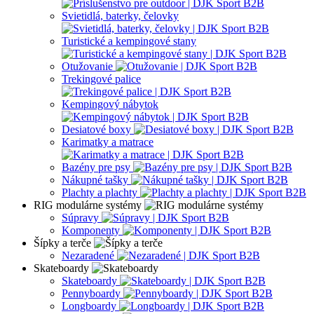
Svietidlá, baterky, čelovky
Turistické a kempingové stany
Otužovanie
Trekingové palice
Kempingový nábytok
Desiatové boxy
Karimatky a matrace
Bazény pre psy
Nákupné tašky
Plachty a plachty
RIG modulárne systémy
Súpravy
Komponenty
Šípky a terče
Nezaradené
Skateboardy
Skateboardy
Pennyboardy
Longboardy