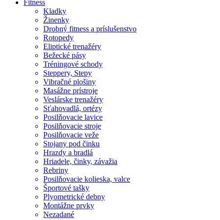
Fitness
Kladky
Žinenky
Drobný fitness a príslušenstvo
Rotopedy
Eliptické trenažéry
Bežecké pásy
Tréningové schody
Steppery, Stepy
Vibračné plošiny
Masážne prístroje
Veslárske trenažéry
Sťahovadlá, ortézy
Posilňovacie lavice
Posilňovacie stroje
Posilňovacie veže
Stojany pod činku
Hrazdy a bradlá
Hriadele, činky, závažia
Rebriny
Posilňovacie kolieska, valce
Športové tašky
Plyometrické debny
Montážne prvky
Nezadané