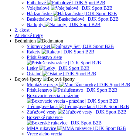
Futbalové
Volejbalové
Hádzanárske
Basketbalové
Na lopty
2. akosť
Atletické tretry
Bedminton
Súpravy Set
Rakety
Príslušenstvo-siete
Letky
Ostatné
Bojové športy
Montážne prvky
Príslušenstvo
Boxovacie vrecia - prázdne
Tréningové laná
Záťažové vesty
Boxerské rukavice
MMA rukavice
Vrece alebo vrecia