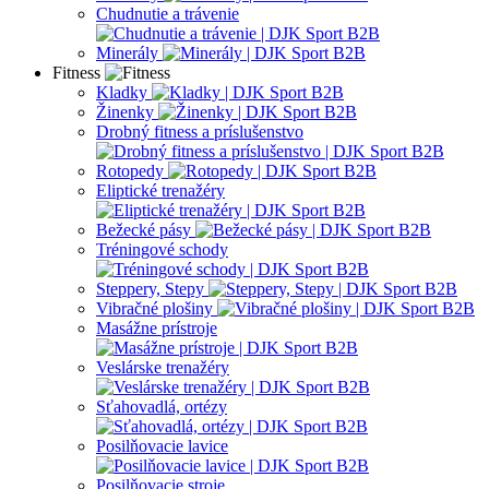
Chudnutie a trávenie
Minerály
Fitness
Kladky
Žinenky
Drobný fitness a príslušenstvo
Rotopedy
Eliptické trenažéry
Bežecké pásy
Tréningové schody
Steppery, Stepy
Vibračné plošiny
Masážne prístroje
Veslárske trenažéry
Sťahovadlá, ortézy
Posilňovacie lavice
Posilňovacie stroje