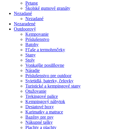
Petang
Školské gumové granáty
Nezadané
Nezadané
Nezaradené
Outdoorový
Kempovanie
Príslušenstvo
Batohy
Fľaše a termohrnčeky
Stany
Stoly
Vonkajšie posilňovne
Náradie
Príslušenstvo pre outdoor
Svietidlá, baterky, čelovky
Turistické a kempingové stany
Otužovanie
Trekingové palice
Kempingový nábytok
Desiatové boxy
Karimatky a matrace
Bazény pre psy
Nákupné tašky
Plachty a plachty