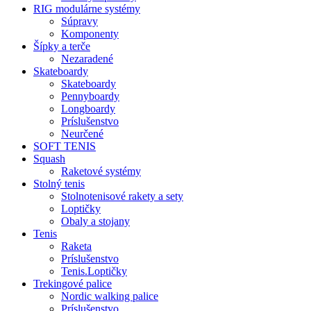
RIG modulárne systémy
Súpravy
Komponenty
Šípky a terče
Nezaradené
Skateboardy
Skateboardy
Pennyboardy
Longboardy
Príslušenstvo
Neurčené
SOFT TENIS
Squash
Raketové systémy
Stolný tenis
Stolnotenisové rakety a sety
Loptičky
Obaly a stojany
Tenis
Raketa
Príslušenstvo
Tenis.Loptičky
Trekingové palice
Nordic walking palice
Príslušenstvo