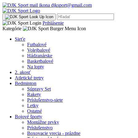
djksport@gmail.com
Prihlásenie
Kategórie
Sieťe
Futbalové
Volejbalové
Hádzanárske
Basketbalové
Na lopty
2. akosť
Atletické tretry
Bedminton
Súpravy Set
Rakety
Príslušenstvo-siete
Letky
Ostatné
Bojové športy
Montážne prvky
Príslušenstvo
Boxovacie vrecia - prázdne