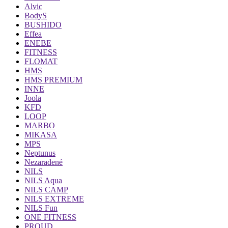
Alvic
BodyS
BUSHIDO
Effea
ENEBE
FITNESS
FLOMAT
HMS
HMS PREMIUM
INNE
Joola
KFD
LOOP
MARBO
MIKASA
MPS
Neptunus
Nezaradené
NILS
NILS Aqua
NILS CAMP
NILS EXTREME
NILS Fun
ONE FITNESS
PROUD