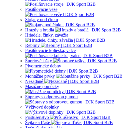
Posilňovacie veže
Stojany pod činku
Hrazdy a bradlá
Hriadele, činky, závažia
Rebriny
Posilňovacie kolieska, valce
Športové tašky
Plyometrické debny
Montážne prvky
Nezadané
Masážne pomôcky
Súpravy s odporovou gumou
Výživové doplnky
Príslušenstvo
Šejkre a fľaše
Tyče, činky, závažia