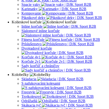
K vode
Spacie vaky
Karimatky
Kempovanie
Piknikové deky
Kolieskové korčule
Inline korčule
Slalomové inline korčule
Fitness korčule
Príslušenstvo
Dvojradové korčule
Korčule 4v1
Korčule 2v1
Sady korčúľ a chráničov
Kolobežky
Skladacia
S nafukovacími kolesami
Freestyle
Trojkolesové
Odrážadlá
Skákacia tyč