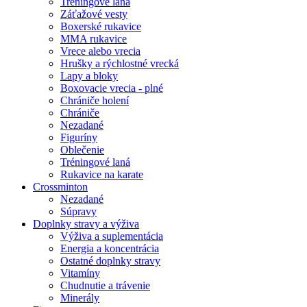
Tréningové laná
Záťažové vesty
Boxerské rukavice
MMA rukavice
Vrece alebo vrecia
Hrušky a rýchlostné vrecká
Lapy a bloky
Boxovacie vrecia - plné
Chrániče holení
Chrániče
Nezadané
Figuríny
Oblečenie
Tréningové laná
Rukavice na karate
Crossminton
Nezadané
Súpravy
Doplnky stravy a výživa
Výživa a suplementácia
Energia a koncentrácia
Ostatné doplnky stravy
Vitamíny
Chudnutie a trávenie
Minerály