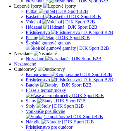
Nezaradené
Loptové športy
Futbal
Basketbal
Volejbal
Hádzaná
Príslušenstvo
Petang
Školské gumové granáty
Nezadané
Nezadané
Nezaradené
Outdoorový
Kempovanie
Príslušenstvo
Batohy
Fľaše a termohrnčeky
Stany
Stoly
Vonkajšie posilňovne
Náradie
Príslušenstvo pre outdoor