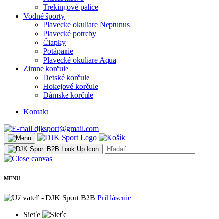
Trekingové palice
Vodné športy
Plavecké okuliare Neptunus
Plavecké potreby
Čiapky
Potápanie
Plavecké okuliare Aqua
Zimné korčule
Detské korčule
Hokejové korčule
Dámske korčule
Kontakt
djksport@gmail.com
MENU
Prihlásenie
Sieťe