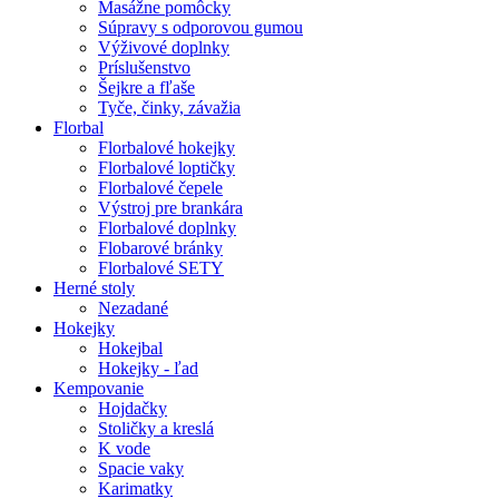
Masážne pomôcky
Súpravy s odporovou gumou
Výživové doplnky
Príslušenstvo
Šejkre a fľaše
Tyče, činky, závažia
Florbal
Florbalové hokejky
Florbalové loptičky
Florbalové čepele
Výstroj pre brankára
Florbalové doplnky
Flobarové bránky
Florbalové SETY
Herné stoly
Nezadané
Hokejky
Hokejbal
Hokejky - ľad
Kempovanie
Hojdačky
Stoličky a kreslá
K vode
Spacie vaky
Karimatky