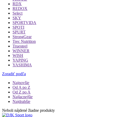
RDX
REDOX
Select
SKY
SPORTVIDA
SPOTI
SPURT
StrongGear
Trec Nutrition
Truesteel
WINNER
WISH
YAPING
YASHIMA
Zoradiť podľa
Najnovšie
Od A po Z
Od Z po A
Najlacnejšie
Najdrahšie
Neboli nájdené žiadne produkty