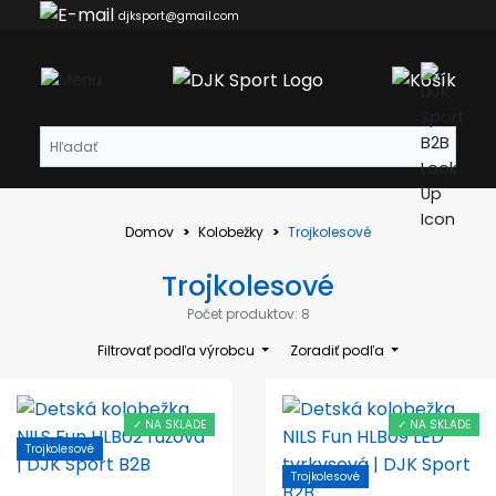
djksport@gmail.com
Domov
Kolobežky
Trojkolesové
Trojkolesové
Počet produktov: 8
Filtrovať podľa výrobcu
Zoradiť podľa
✓ NA SKLADE
✓ NA SKLADE
Trojkolesové
Trojkolesové