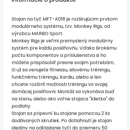
Stojan na tyč MFT-A018 je rozširujúcim prvkom
modulárneho systému, tzv. Monkey Rigs, od
výrobcu MARBO Sport.
Monkey Rigs je veľmi premyslený modulárny
systém pre každú posilňovňu. Vďaka širokému
počtu komponentov a príslušenstva si ho
môžete prispôsobiť presne svojim potrebám,
či už sa venujete fitnessu, silovému tréningu,
funkčnému tréningu, kardiu, alebo si len
chcete rozšíriť možnosti tréningu vo svojej
domácej posilňovni. Montáž sa vykonáva buď
na stenu, alebo ako voľne stojaca "klietka" do
podlahy.
Stojan sa pripevní ku stojane pomocou 2 ks
dodávaných skrutiek. Po dotiahnutí je stojan
ideálny na odkladanie tyčí do priemeru 50