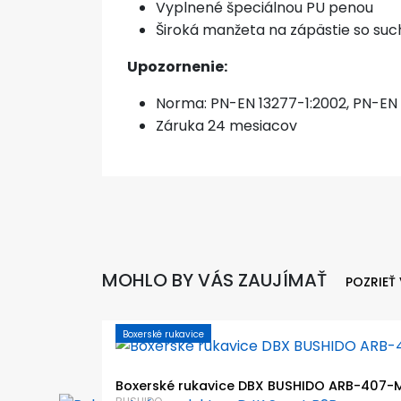
Vyplnené špeciálnou PU penou
Široká manžeta na zápästie so su
Upozornenie:
Norma: PN-EN 13277-1:2002, PN-EN 
Záruka 24 mesiacov
MOHLO BY VÁS ZAUJÍMAŤ
POZRIEŤ
Boxerské rukavice
Boxerské rukavice DBX BUSHIDO ARB-407-