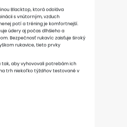
inou Blacktop, ktorá odoláva
inácii s vnútorným, vzduch
nej potí a tréning je komfortnejší.
je údery aj počas dlhšieho a
rom. Bezpečnosť rukavíc zaisťuje široký
škom rukavice, tieto prvky
 tak, aby vyhovovali potrebám ich
na trh niekoľko týždňov testované v