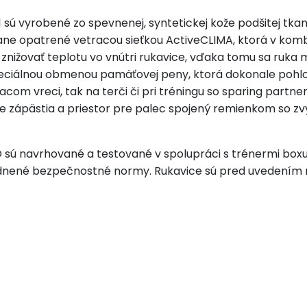
sú vyrobené zo spevnenej, syntetickej kože podšitej tkan
ane opatrené vetracou sieťkou ActiveCLIMA, ktorá v komb
žovať teplotu vo vnútri rukavice, vďaka tomu sa ruka me
eciálnou obmenou pamäťovej peny, ktorá dokonale pohlcu
com vreci, tak na terči či pri tréningu so sparing partne
zápästia a priestor pre palec spojený remienkom so zvy
sú navrhované a testované v spolupráci s trénermi boxu
hľadnené bezpečnostné normy. Rukavice sú pred uvedením 