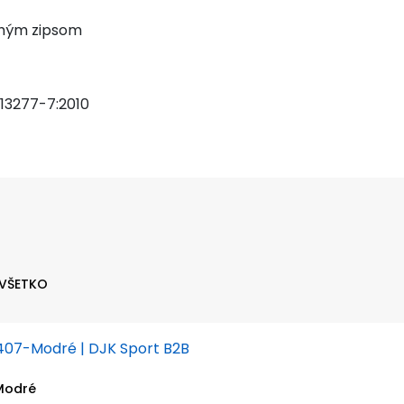
chým zipsom
13277-7:2010
 VŠETKO
Modré