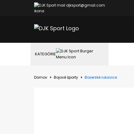
djksport@gmail.com
KATEGÓRIE
Domov
Bojové športy
Boxerské rukavice