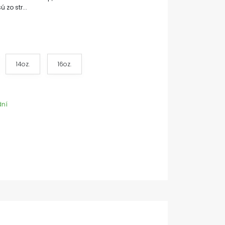
zo str...
14oz.
16oz.
dní