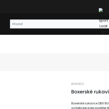
BUSHIDO
Boxerské rukav
Boxerské rukavice DBX BU
syntetickej kože podšitej