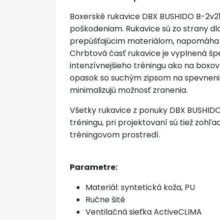
Boxerské rukavice DBX BUSHIDO B-2v21 
poškodeniam. Rukavice sú zo strany dl
prepúšťajúcim materiálom, napomáha zni
Chrbtová časť rukavice je vyplnená šp
intenzívnejšieho tréningu ako na boxova
opasok so suchým zipsom na spevnenie 
minimalizujú možnosť zranenia.
Všetky rukavice z ponuky DBX BUSHIDO 
tréningu, pri projektovaní sú tiež zo
tréningovom prostredí.
Parametre:
Materiál: syntetická koža, PU
Ručne šité
Ventilačná sieťka ActiveCLIMA