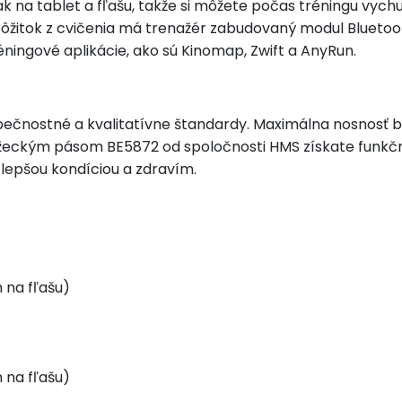
ak na tablet a fľašu, takže si môžete počas tréningu vych
í pôžitok z cvičenia má trenažér zabudovaný modul Blueto
ningové aplikácie, ako sú Kinomap, Zwift a AnyRun.
čnostné a kvalitatívne štandardy. Maximálna nosnosť bež
ežeckým pásom BE5872 od spoločnosti HMS získate funkčn
lepšou kondíciou a zdravím.
 na fľašu)
 na fľašu)