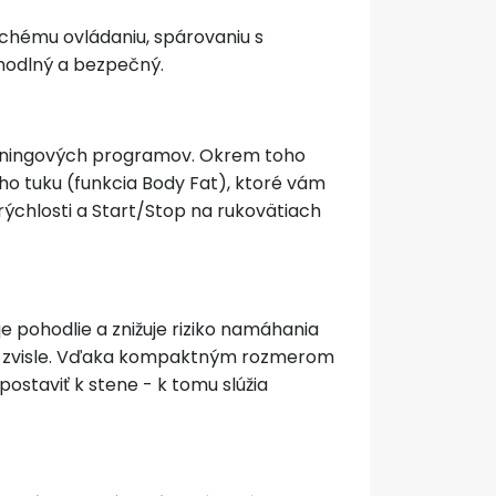
uchému ovládaniu, spárovaniu s
ohodlný a bezpečný.
réningových programov. Okrem toho
ého tuku (funkcia Body Fat), ktoré vám
rýchlosti a Start/Stop na rukovätiach
 pohodlie a znižuje riziko namáhania
lebo zvisle. Vďaka kompaktným rozmerom
ostaviť k stene - k tomu slúžia