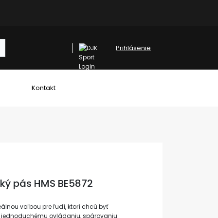
Prihlásenie
Kontakt
ecký pás HMS BE5872
álnou voľbou pre ľudí, ktorí chcú byť
a jednoduchému ovládaniu, spárovaniu