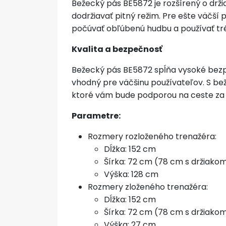
Bežecký pás BE5872 je rozšírený o drži
dodržiavať pitný režim. Pre ešte väčš
počúvať obľúbenú hudbu a používať tré
Kvalita a bezpečnosť
Bežecký pás BE5872 spĺňa vysoké bezpe
vhodný pre väčšinu používateľov. S b
ktoré vám bude podporou na ceste za 
Parametre:
Rozmery rozloženého trenažéra:
Dĺžka: 152 cm
Šírka: 72 cm (78 cm s držiakom
Výška: 128 cm
Rozmery zloženého trenažéra:
Dĺžka: 152 cm
Šírka: 72 cm (78 cm s držiakom
Výška: 27 cm