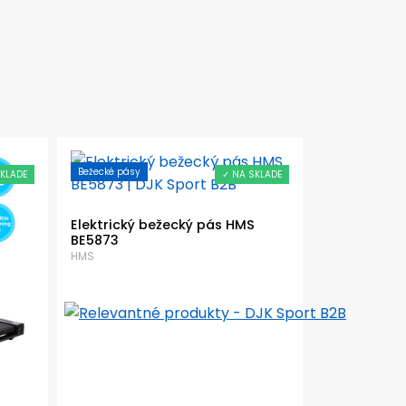
Bežecké pásy
KLADE
✓ NA SKLADE
Bežecké pásy
Elektrický bežecký pás HMS
BE5873
Silikónové 
HMS
trenažéry 
HMS