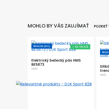
MOHLO BY VÁS ZAUJÍMAŤ
POZRIEŤ
Bežecké pásy
✓ NA SKLADE
✓ NA SKLADE
Bežec
pás HMS
Elektrický bežecký pás HMS
BE5873
Sili
HMS
tren
HMS