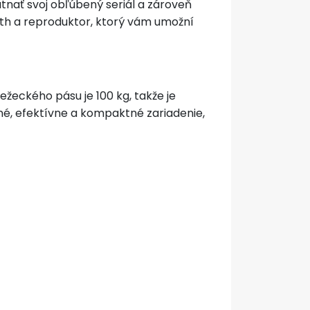
utnať svoj obľúbený seriál a zároveň
oth a reproduktor, ktorý vám umožní
eckého pásu je 100 kg, takže je
é, efektívne a kompaktné zariadenie,