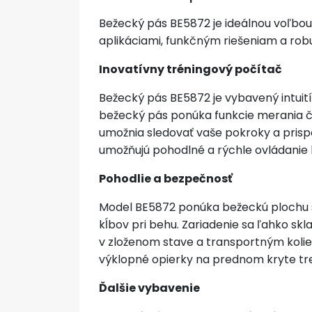
Bežecký pás BE5872 je ideálnou voľbou 
aplikáciami, funkčným riešeniam a rob
Inovatívny tréningový počítač
Bežecký pás BE5872 je vybavený intui
bežecký pás ponúka funkcie merania času
umožnia sledovať vaše pokroky a prispô
umožňujú pohodlné a rýchle ovládanie 
Pohodlie a bezpečnosť
Model BE5872 ponúka bežeckú plochu s 
kĺbov pri behu. Zariadenie sa ľahko s
v zloženom stave a transportným kolies
výklopné opierky na prednom kryte tr
Ďalšie vybavenie