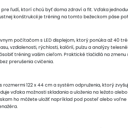
pre ľudí, ktorí chcú byť doma zdraví a fit. Vďaka jednod
ustnej konštrukcii je tréning na tomto bežeckom páse p
tívnym počítačom s LED displejom, ktorý ponúka až 40 t
, vzdialenosti, rýchlosti, kalórií, pulzu a analýzy telesn
sobiť tréning vašim cieľom. Praktické tlačidlá na zmenu 
bez prerušenia cvičenia.
rozmermi 122 x 44 cm a systém odpruženia, ktorý zvyšuje
kladuje vďaka možnosti skladania a uloženia na ležato a
kam ho môžete uložiť napríklad pod posteľ alebo voľne p
enažéra.