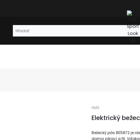
HMS
Elektrický bež
Bežecký pás BE5872 je ide
doma zdraví a fit. Vďak