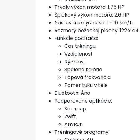
Trvalý výkon motora: 1,75 HP
Špičkový výkon motora: 2,6 HP
Nastavenie rýchlosti: 1 - 16 km/h
Rozmery bežeckej plochy: 122 x 4
Funkcie počítača:
Čas tréningu
Vzdialenosť
Rýchlosť
Spálené kalórie
Tepová frekvencia
Pomer tuku v tele
Bluetooth: Áno
Podporované aplikácie:
Kinomap
Zwift
AnyRun
Tréningové programy:
Celkovo: 40