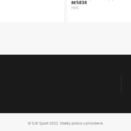
BE5838
HMS
© DJK Sport 2022. Všetky práva vyhradené.