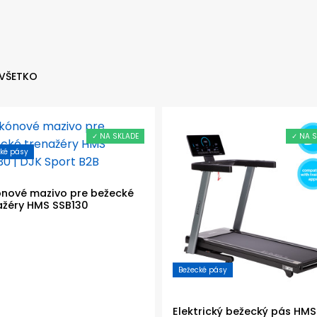
 VŠETKO
✓ NA SKLADE
✓ NA S
ké pásy
kónové mazivo pre bežecké
ažéry HMS SSB130
Bežecké pásy
Elektrický bežecký pás HMS