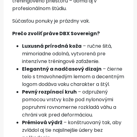
tréningového priestoru – doma aj v
profesionálnom štúdiu.
Súčasťou ponuky je prázdny vak.
Prečo zvoliť práve DBX Sovereign?
Luxusná prírodná koža
– ručne šitá,
mimoriadne odolná, vytvorená pre
intenzívne tréningové zaťaženie.
Elegantný a nadčasový dizajn
– čierne
telo s tmavohnedým lemom a decentným
logom dodáva vaku charakter a štýl.
Pevný rozpínací kruh
– odpružený
pomocou vrstvy kože pod nylonovými
popruhmi rovnomerne rozkladá váhu a
chráni vak pred deformáciou.
Prémiová výdrž
– konštruovaný tak, aby
zvládol aj tie najsilnejšie údery bez