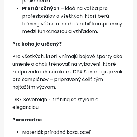
poškodenia.
Pre náročných
– ideálna voľba pre
profesionálov a všetkých, ktorí berú
tréning vážne a nechcú robiť kompromisy
medzi funkčnosťou a vzhľadom.
Pre koho je určený?
Pre všetkých, ktorí vnímajú bojové športy ako
umenie a chcú trénovať na vybavení, ktoré
zodpovedá ich nárokom. DBX Sovereign je vak
pre šampiónov – pripravený čeliť tým
najťažším výzvam.
DBX Sovereign - tréning so štýlom a
eleganciou.
Parametre:
Materiál: prírodná koža, oceľ