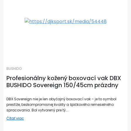
BUSHIDO
Profesionálny kožený boxovací vak DBX
BUSHIDO Sovereign 150/45cm prázdny
DBX Sovereign nie je len obyčajný boxovací vak – je to symbol
prestíže, bezkompromisnej kvality a špičkového remeselného
spracovania. Bol vytvorený pre tý...
Čítať viac