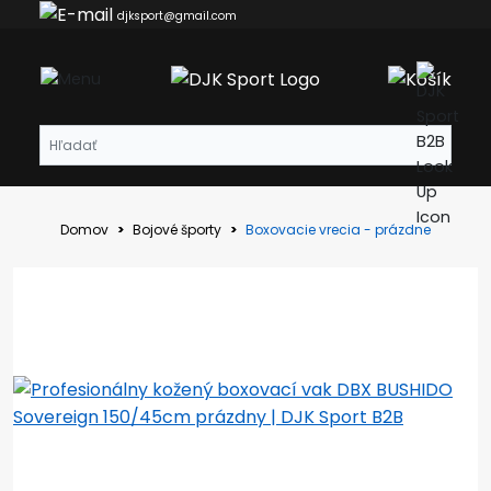
djksport@gmail.com
Domov
Bojové športy
Boxovacie vrecia - prázdne