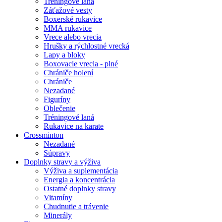
Tréningové laná
Záťažové vesty
Boxerské rukavice
MMA rukavice
Vrece alebo vrecia
Hrušky a rýchlostné vrecká
Lapy a bloky
Boxovacie vrecia - plné
Chrániče holení
Chrániče
Nezadané
Figuríny
Oblečenie
Tréningové laná
Rukavice na karate
Crossminton
Nezadané
Súpravy
Doplnky stravy a výživa
Výživa a suplementácia
Energia a koncentrácia
Ostatné doplnky stravy
Vitamíny
Chudnutie a trávenie
Minerály