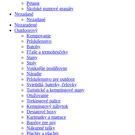
Petang
Školské gumové granáty
Nezadané
Nezadané
Nezaradené
Outdoorový
Kempovanie
Príslušenstvo
Batohy
Fľaše a termohrnčeky
Stany
Stoly
Vonkajšie posilňovne
Náradie
Príslušenstvo pre outdoor
Svietidlá, baterky, čelovky
Turistické a kempingové stany
Otužovanie
Trekingové palice
Kempingový nábytok
Desiatové boxy
Karimatky a matrace
Bazény pre psy
Nákupné tašky
Plachty a plachty