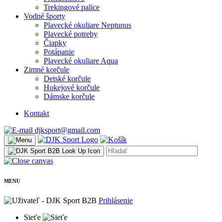
Trekingové palice
Vodné športy
Plavecké okuliare Neptunus
Plavecké potreby
Čiapky
Potápanie
Plavecké okuliare Aqua
Zimné korčule
Detské korčule
Hokejové korčule
Dámske korčule
Kontakt
djksport@gmail.com
MENU
Prihlásenie
Sieťe