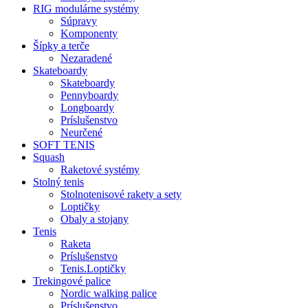
RIG modulárne systémy
Súpravy
Komponenty
Šípky a terče
Nezaradené
Skateboardy
Skateboardy
Pennyboardy
Longboardy
Príslušenstvo
Neurčené
SOFT TENIS
Squash
Raketové systémy
Stolný tenis
Stolnotenisové rakety a sety
Loptičky
Obaly a stojany
Tenis
Raketa
Príslušenstvo
Tenis.Loptičky
Trekingové palice
Nordic walking palice
Príslušenstvo