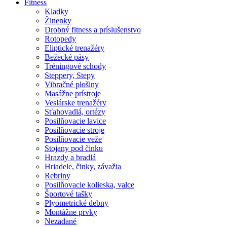
Fitness
Kladky
Žinenky
Drobný fitness a príslušenstvo
Rotopedy
Eliptické trenažéry
Bežecké pásy
Tréningové schody
Steppery, Stepy
Vibračné plošiny
Masážne prístroje
Veslárske trenažéry
Sťahovadlá, ortézy
Posilňovacie lavice
Posilňovacie stroje
Posilňovacie veže
Stojany pod činku
Hrazdy a bradlá
Hriadele, činky, závažia
Rebriny
Posilňovacie kolieska, valce
Športové tašky
Plyometrické debny
Montážne prvky
Nezadané