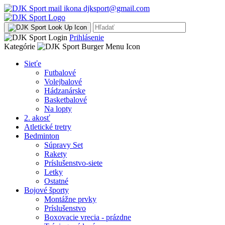
djksport@gmail.com
Prihlásenie
Kategórie
Sieťe
Futbalové
Volejbalové
Hádzanárske
Basketbalové
Na lopty
2. akosť
Atletické tretry
Bedminton
Súpravy Set
Rakety
Príslušenstvo-siete
Letky
Ostatné
Bojové športy
Montážne prvky
Príslušenstvo
Boxovacie vrecia - prázdne