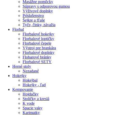
Masážne pomôcky
Súpravy s odporovou gumou
Výživové doplnky
Príslušenstvo
Šejkre a fľaše
Tyče, činky, závažia
Florbal
Florbalové hokejky
Florbalové loptičky
Florbalové čepele
Výstroj pre brankára
Florbalové doplnky
Flobarové bránky
Florbalové SETY
Herné stoly
Nezadané
Hokejky
Hokejbal
Hokejky - ľad
Kempovanie
Hojdačky
Stoličky a kreslá
K vode
Spacie vaky
Karimatky