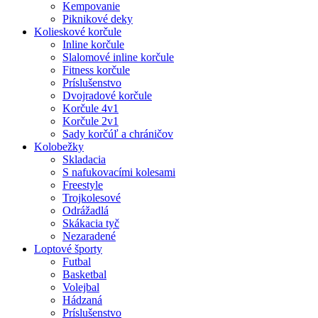
Kempovanie
Piknikové deky
Kolieskové korčule
Inline korčule
Slalomové inline korčule
Fitness korčule
Príslušenstvo
Dvojradové korčule
Korčule 4v1
Korčule 2v1
Sady korčúľ a chráničov
Kolobežky
Skladacia
S nafukovacími kolesami
Freestyle
Trojkolesové
Odrážadlá
Skákacia tyč
Nezaradené
Loptové športy
Futbal
Basketbal
Volejbal
Hádzaná
Príslušenstvo