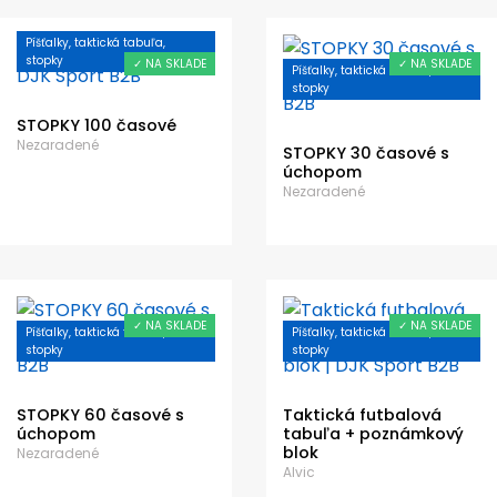
Píšťalky, taktická tabuľa,
stopky
✓ NA SKLADE
✓ NA SKLADE
Píšťalky, taktická tabuľa,
stopky
STOPKY 100 časové
Nezaradené
STOPKY 30 časové s
úchopom
Nezaradené
✓ NA SKLADE
✓ NA SKLADE
Píšťalky, taktická tabuľa,
Píšťalky, taktická tabuľa,
stopky
stopky
STOPKY 60 časové s
Taktická futbalová
úchopom
tabuľa + poznámkový
blok
Nezaradené
Alvic