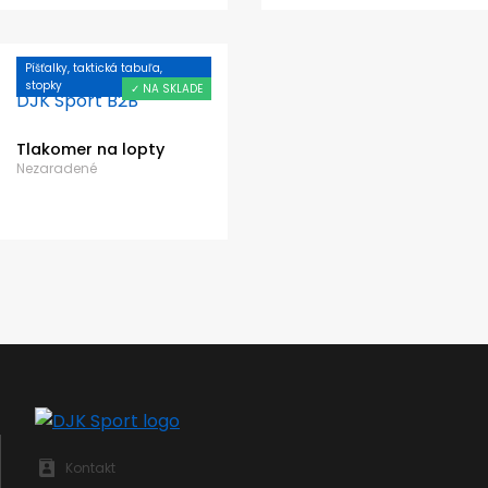
Píšťalky, taktická tabuľa,
stopky
✓ NA SKLADE
Tlakomer na lopty
Nezaradené
Kontakt