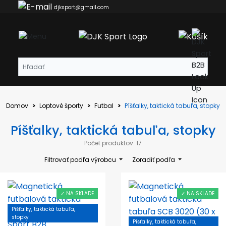
djksport@gmail.com
Domov
Loptové športy
Futbal
Píšťalky, taktická tabuľa, stopky
Píšťalky, taktická tabuľa, stopky
Počet produktov: 17
Filtrovať podľa výrobcu
Zoradiť podľa
✓ NA SKLADE
✓ NA SKLADE
Píšťalky, taktická tabuľa,
stopky
Píšťalky, taktická tabuľa,