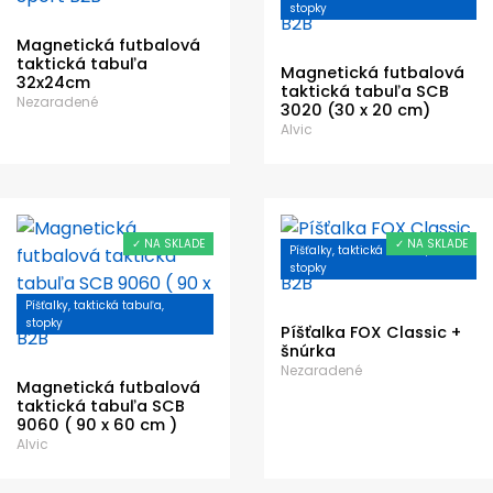
stopky
Magnetická futbalová
taktická tabuľa
Magnetická futbalová
32x24cm
taktická tabuľa SCB
Nezaradené
3020 (30 x 20 cm)
Alvic
✓ NA SKLADE
✓ NA SKLADE
Píšťalky, taktická tabuľa,
stopky
Píšťalky, taktická tabuľa,
stopky
Píšťalka FOX Classic +
šnúrka
Nezaradené
Magnetická futbalová
taktická tabuľa SCB
9060 ( 90 x 60 cm )
Alvic