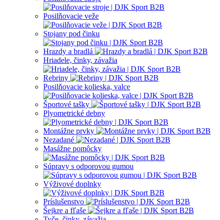
Posilňovacie veže
Stojany pod činku
Hrazdy a bradlá
Hriadele, činky, závažia
Rebriny
Posilňovacie kolieska, valce
Športové tašky
Plyometrické debny
Montážne prvky
Nezadané
Masážne pomôcky
Súpravy s odporovou gumou
Výživové doplnky
Príslušenstvo
Šejkre a fľaše
Tyče, činky, závažia