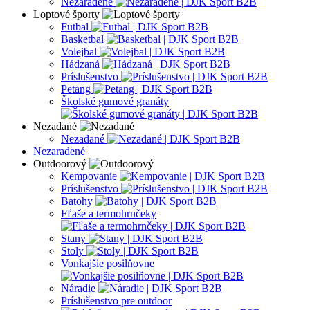
Nezaradené
Loptové športy
Futbal
Basketbal
Volejbal
Hádzaná
Príslušenstvo
Petang
Školské gumové granáty
Nezadané
Nezadané
Nezaradené
Outdoorový
Kempovanie
Príslušenstvo
Batohy
Fľaše a termohrnčeky
Stany
Stoly
Vonkajšie posilňovne
Náradie
Príslušenstvo pre outdoor