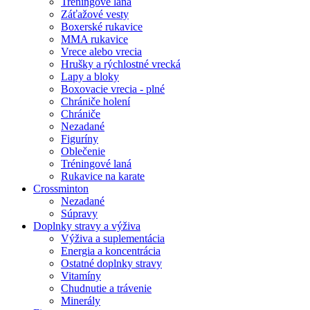
Tréningové laná
Záťažové vesty
Boxerské rukavice
MMA rukavice
Vrece alebo vrecia
Hrušky a rýchlostné vrecká
Lapy a bloky
Boxovacie vrecia - plné
Chrániče holení
Chrániče
Nezadané
Figuríny
Oblečenie
Tréningové laná
Rukavice na karate
Crossminton
Nezadané
Súpravy
Doplnky stravy a výživa
Výživa a suplementácia
Energia a koncentrácia
Ostatné doplnky stravy
Vitamíny
Chudnutie a trávenie
Minerály