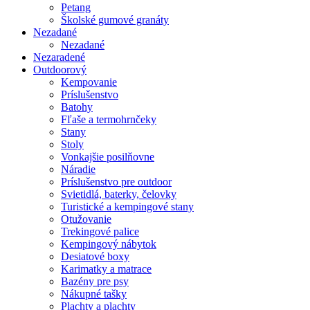
Petang
Školské gumové granáty
Nezadané
Nezadané
Nezaradené
Outdoorový
Kempovanie
Príslušenstvo
Batohy
Fľaše a termohrnčeky
Stany
Stoly
Vonkajšie posilňovne
Náradie
Príslušenstvo pre outdoor
Svietidlá, baterky, čelovky
Turistické a kempingové stany
Otužovanie
Trekingové palice
Kempingový nábytok
Desiatové boxy
Karimatky a matrace
Bazény pre psy
Nákupné tašky
Plachty a plachty