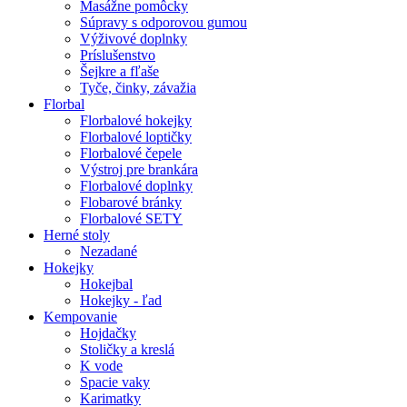
Masážne pomôcky
Súpravy s odporovou gumou
Výživové doplnky
Príslušenstvo
Šejkre a fľaše
Tyče, činky, závažia
Florbal
Florbalové hokejky
Florbalové loptičky
Florbalové čepele
Výstroj pre brankára
Florbalové doplnky
Flobarové bránky
Florbalové SETY
Herné stoly
Nezadané
Hokejky
Hokejbal
Hokejky - ľad
Kempovanie
Hojdačky
Stoličky a kreslá
K vode
Spacie vaky
Karimatky