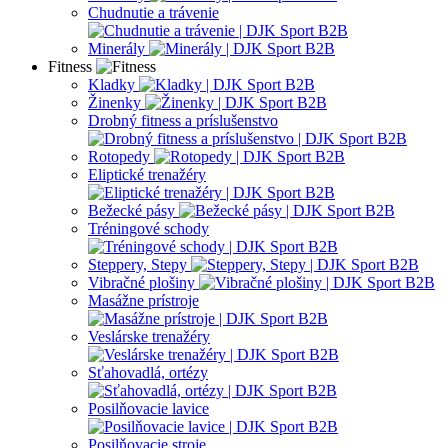
Chudnutie a trávenie
Minerály
Fitness
Kladky
Žinenky
Drobný fitness a príslušenstvo
Rotopedy
Eliptické trenažéry
Bežecké pásy
Tréningové schody
Steppery, Stepy
Vibračné plošiny
Masážne prístroje
Veslárske trenažéry
Sťahovadlá, ortézy
Posilňovacie lavice
Posilňovacie stroje