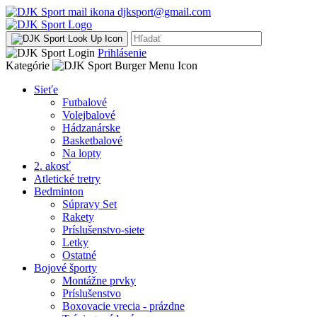
djksport@gmail.com
Prihlásenie
Kategórie
Sieťe
Futbalové
Volejbalové
Hádzanárske
Basketbalové
Na lopty
2. akosť
Atletické tretry
Bedminton
Súpravy Set
Rakety
Príslušenstvo-siete
Letky
Ostatné
Bojové športy
Montážne prvky
Príslušenstvo
Boxovacie vrecia - prázdne