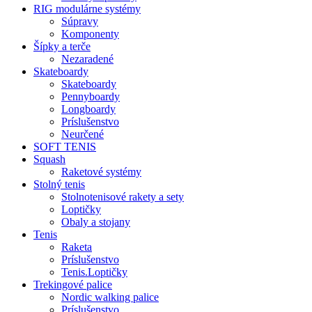
RIG modulárne systémy
Súpravy
Komponenty
Šípky a terče
Nezaradené
Skateboardy
Skateboardy
Pennyboardy
Longboardy
Príslušenstvo
Neurčené
SOFT TENIS
Squash
Raketové systémy
Stolný tenis
Stolnotenisové rakety a sety
Loptičky
Obaly a stojany
Tenis
Raketa
Príslušenstvo
Tenis.Loptičky
Trekingové palice
Nordic walking palice
Príslušenstvo