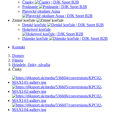
Čiapky
Potápanie
Plavecké okuliare Aqua
Zimné korčule
Detské korčule
Hokejové korčule
Dámske korčule
Kontakt
Domov
Fitness
Hriadele, činky, závažia
Činky