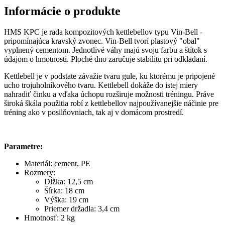
Informácie o produkte
HMS KPC je rada kompozitových kettlebellov typu Vin-Bell -
pripomínajúca kravský zvonec. Vin-Bell tvorí plastový "obal"
vyplnený cementom. Jednotlivé váhy majú svoju farbu a štítok s
údajom o hmotnosti. Ploché dno zaručuje stabilitu pri odkladaní.
Kettlebell je v podstate závažie tvaru gule, ku ktorému je pripojené
ucho trojuholníkového tvaru. Kettlebell dokáže do istej miery
nahradiť činku a vďaka úchopu rozširuje možnosti tréningu. Práve
široká škála použitia robí z kettlebellov najpoužívanejšie náčinie pre
tréning ako v posilňovniach, tak aj v domácom prostredí.
Parametre:
Materiál: cement, PE
Rozmery:
Dĺžka: 12,5 cm
Šírka: 18 cm
Výška: 19 cm
Priemer držadla: 3,4 cm
Hmotnosť: 2 kg