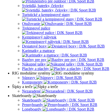
Svietidlá, baterky, čelovky
Turistické a kempingové stany
Otužovanie
Trekingové palice
Kempingový nábytok
Desiatové boxy
Karimatky a matrace
Bazény pre psy
Nákupné tašky
Plachty a plachty
RIG modulárne systémy
Súpravy
Komponenty
Šípky a terče
Nezaradené
Skateboardy
Skateboardy
Pennyboardy
Longboardy