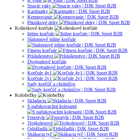
K vode
Spacie vaky
Karimatky
Kempovanie
Piknikové deky
Kolieskové korčule
Inline korčule
Slalomové inline korčule
Fitness korčule
Príslušenstvo
Dvojradové korčule
Korčule 4v1
Korčule 2v1
Sady korčúľ a chráničov
Kolobežky
Skladacia
S nafukovacími kolesami
Freestyle
Trojkolesové
Odrážadlá
Skákacia tyč