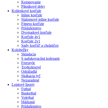
Kempovanie
Piknikové deky
Kolieskové korčule
Inline korčule
Slalomové inline korčule
Fitness korčule
Príslušenstvo
Dvojradové korčule
Korčule 4v1
Korčule 2v1
Sady korčúľ a chráničov
Kolobežky
Skladacia
S nafukovacími kolesami
Freestyle
Trojkolesové
Odrážadlá
Skákacia tyč
Nezaradené
Loptové športy
Futbal
Basketbal
Volejbal
Hádzaná
Príslušenstvo