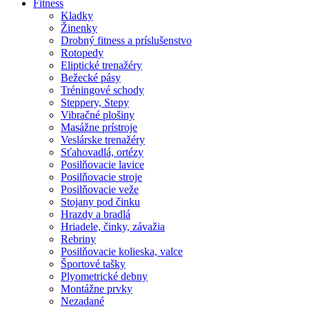
Fitness
Kladky
Žinenky
Drobný fitness a príslušenstvo
Rotopedy
Eliptické trenažéry
Bežecké pásy
Tréningové schody
Steppery, Stepy
Vibračné plošiny
Masážne prístroje
Veslárske trenažéry
Sťahovadlá, ortézy
Posilňovacie lavice
Posilňovacie stroje
Posilňovacie veže
Stojany pod činku
Hrazdy a bradlá
Hriadele, činky, závažia
Rebriny
Posilňovacie kolieska, valce
Športové tašky
Plyometrické debny
Montážne prvky
Nezadané