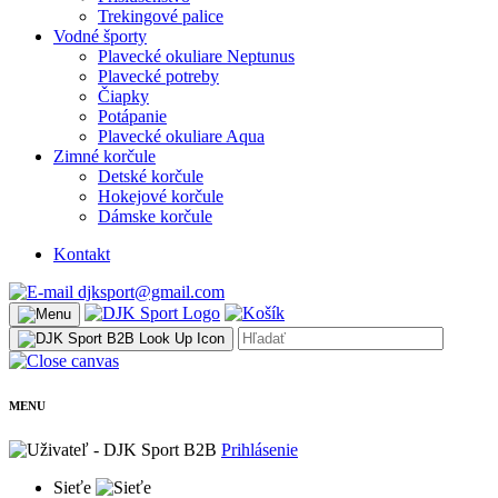
Trekingové palice
Vodné športy
Plavecké okuliare Neptunus
Plavecké potreby
Čiapky
Potápanie
Plavecké okuliare Aqua
Zimné korčule
Detské korčule
Hokejové korčule
Dámske korčule
Kontakt
djksport@gmail.com
MENU
Prihlásenie
Sieťe