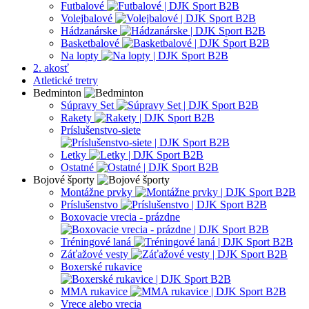
Futbalové
Volejbalové
Hádzanárske
Basketbalové
Na lopty
2. akosť
Atletické tretry
Bedminton
Súpravy Set
Rakety
Príslušenstvo-siete
Letky
Ostatné
Bojové športy
Montážne prvky
Príslušenstvo
Boxovacie vrecia - prázdne
Tréningové laná
Záťažové vesty
Boxerské rukavice
MMA rukavice
Vrece alebo vrecia