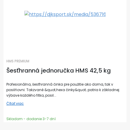
HMS PREMIUM
Šesťhranná jednoručka HMS 42,5 kg
Profesionálna, šesťhranná činka pre použitie ako doma, tak v
posilňovni. Takzvané &quot;hexa činky&quot; patria k základnej
výbave každého fitka, posil...
Čítať viac
Skladom - dodanie 3-7 dní