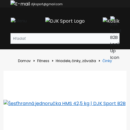
djksport@gmail.com
Domov
Fitness
Hriadele, činky, závažia
Činky