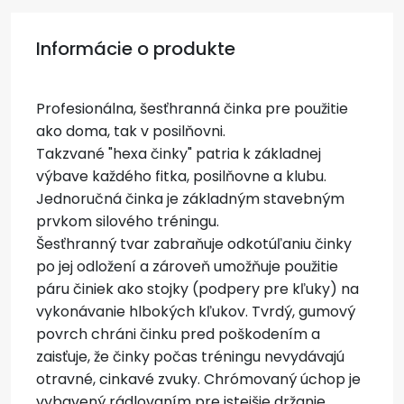
Informácie o produkte
Profesionálna, šesťhranná činka pre použitie
ako doma, tak v posilňovni.
Takzvané "hexa činky" patria k základnej
výbave každého fitka, posilňovne a klubu.
Jednoručná činka je základným stavebným
prvkom silového tréningu.
Šesťhranný tvar zabraňuje odkotúľaniu činky
po jej odložení a zároveň umožňuje použitie
páru činiek ako stojky (podpery pre kľuky) na
vykonávanie hlbokých kľukov. Tvrdý, gumový
povrch chráni činku pred poškodením a
zaisťuje, že činky počas tréningu nevydávajú
otravné, cinkavé zvuky. Chrómovaný úchop je
vybavený rádlovaním pre istejšie držanie.