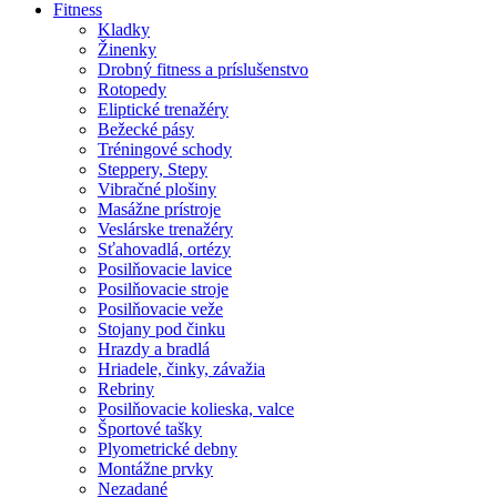
Fitness
Kladky
Žinenky
Drobný fitness a príslušenstvo
Rotopedy
Eliptické trenažéry
Bežecké pásy
Tréningové schody
Steppery, Stepy
Vibračné plošiny
Masážne prístroje
Veslárske trenažéry
Sťahovadlá, ortézy
Posilňovacie lavice
Posilňovacie stroje
Posilňovacie veže
Stojany pod činku
Hrazdy a bradlá
Hriadele, činky, závažia
Rebriny
Posilňovacie kolieska, valce
Športové tašky
Plyometrické debny
Montážne prvky
Nezadané