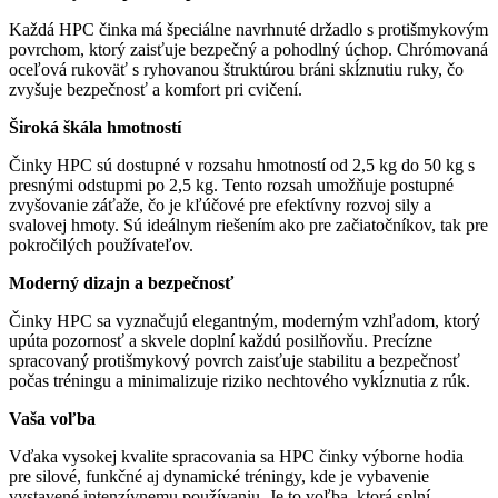
Každá HPC činka má špeciálne navrhnuté držadlo s protišmykovým
povrchom, ktorý zaisťuje bezpečný a pohodlný úchop. Chrómovaná
oceľová rukoväť s ryhovanou štruktúrou bráni skĺznutiu ruky, čo
zvyšuje bezpečnosť a komfort pri cvičení.
Široká škála hmotností
Činky HPC sú dostupné v rozsahu hmotností od 2,5 kg do 50 kg s
presnými odstupmi po 2,5 kg. Tento rozsah umožňuje postupné
zvyšovanie záťaže, čo je kľúčové pre efektívny rozvoj sily a
svalovej hmoty. Sú ideálnym riešením ako pre začiatočníkov, tak pre
pokročilých používateľov.
Moderný dizajn a bezpečnosť
Činky HPC sa vyznačujú elegantným, moderným vzhľadom, ktorý
upúta pozornosť a skvele doplní každú posilňovňu. Precízne
spracovaný protišmykový povrch zaisťuje stabilitu a bezpečnosť
počas tréningu a minimalizuje riziko nechtového vykĺznutia z rúk.
Vaša voľba
Vďaka vysokej kvalite spracovania sa HPC činky výborne hodia
pre silové, funkčné aj dynamické tréningy, kde je vybavenie
vystavené intenzívnemu používaniu. Je to voľba, ktorá splní