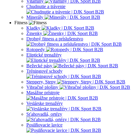
Vitamíny
Chudnutie a trávenie
Minerály
Fitness
Kladky
Žinenky
Drobný fitness a príslušenstvo
Rotopedy
Eliptické trenažéry
Bežecké pásy
Tréningové schody
Steppery, Stepy
Vibračné plošiny
Masážne prístroje
Veslárske trenažéry
Sťahovadlá, ortézy
Posilňovacie lavice