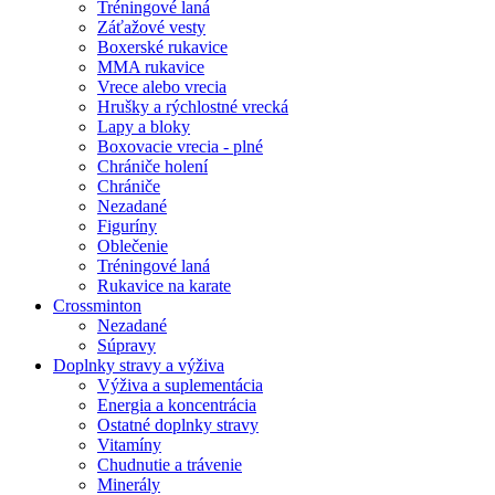
Tréningové laná
Záťažové vesty
Boxerské rukavice
MMA rukavice
Vrece alebo vrecia
Hrušky a rýchlostné vrecká
Lapy a bloky
Boxovacie vrecia - plné
Chrániče holení
Chrániče
Nezadané
Figuríny
Oblečenie
Tréningové laná
Rukavice na karate
Crossminton
Nezadané
Súpravy
Doplnky stravy a výživa
Výživa a suplementácia
Energia a koncentrácia
Ostatné doplnky stravy
Vitamíny
Chudnutie a trávenie
Minerály