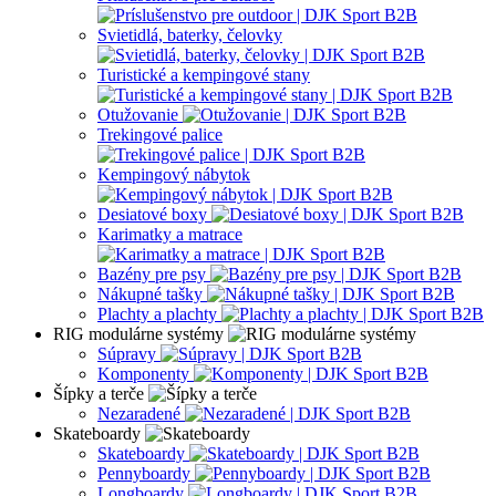
Svietidlá, baterky, čelovky
Turistické a kempingové stany
Otužovanie
Trekingové palice
Kempingový nábytok
Desiatové boxy
Karimatky a matrace
Bazény pre psy
Nákupné tašky
Plachty a plachty
RIG modulárne systémy
Súpravy
Komponenty
Šípky a terče
Nezaradené
Skateboardy
Skateboardy
Pennyboardy
Longboardy