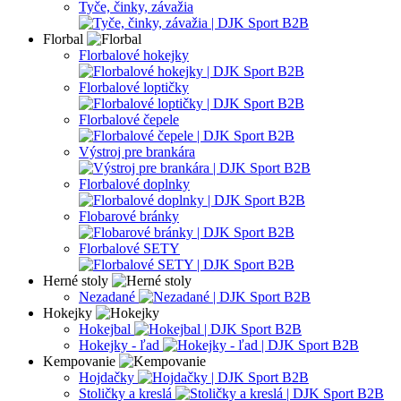
Tyče, činky, závažia
Florbal
Florbalové hokejky
Florbalové loptičky
Florbalové čepele
Výstroj pre brankára
Florbalové doplnky
Flobarové bránky
Florbalové SETY
Herné stoly
Nezadané
Hokejky
Hokejbal
Hokejky - ľad
Kempovanie
Hojdačky
Stoličky a kreslá