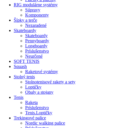
RIG modulárne systémy
Súpravy
Komponenty
Šípky a terče
Nezaradené
Skateboardy
Skateboardy
Pennyboardy
Longboardy
Príslušenstvo
Neurčené
SOFT TENIS
Squash
Raketové systémy
Stolný tenis
Stolnotenisové rakety a sety
Loptičky
Obaly a stojany
Tenis
Raketa
Príslušenstvo
Tenis.Loptičky
Trekingové palice
Nordic walking palice