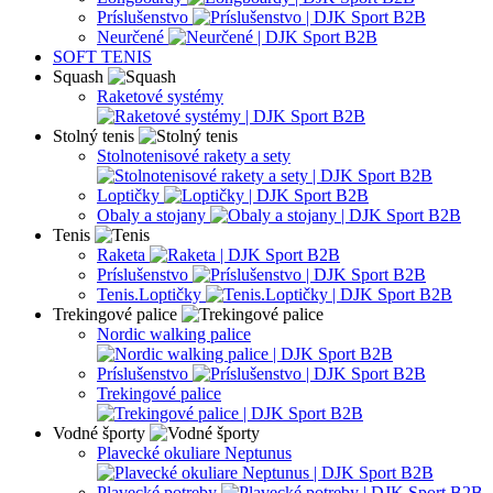
Príslušenstvo
Neurčené
SOFT TENIS
Squash
Raketové systémy
Stolný tenis
Stolnotenisové rakety a sety
Loptičky
Obaly a stojany
Tenis
Raketa
Príslušenstvo
Tenis.Loptičky
Trekingové palice
Nordic walking palice
Príslušenstvo
Trekingové palice
Vodné športy
Plavecké okuliare Neptunus
Plavecké potreby