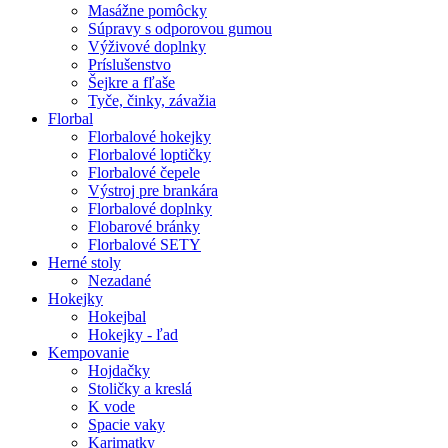
Masážne pomôcky
Súpravy s odporovou gumou
Výživové doplnky
Príslušenstvo
Šejkre a fľaše
Tyče, činky, závažia
Florbal
Florbalové hokejky
Florbalové loptičky
Florbalové čepele
Výstroj pre brankára
Florbalové doplnky
Flobarové bránky
Florbalové SETY
Herné stoly
Nezadané
Hokejky
Hokejbal
Hokejky - ľad
Kempovanie
Hojdačky
Stoličky a kreslá
K vode
Spacie vaky
Karimatky