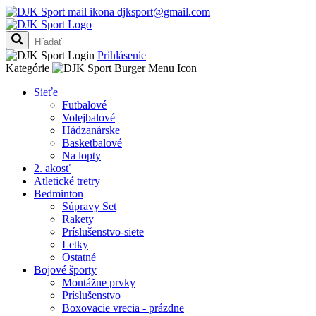
djksport@gmail.com
Prihlásenie
Kategórie
Sieťe
Futbalové
Volejbalové
Hádzanárske
Basketbalové
Na lopty
2. akosť
Atletické tretry
Bedminton
Súpravy Set
Rakety
Príslušenstvo-siete
Letky
Ostatné
Bojové športy
Montážne prvky
Príslušenstvo
Boxovacie vrecia - prázdne