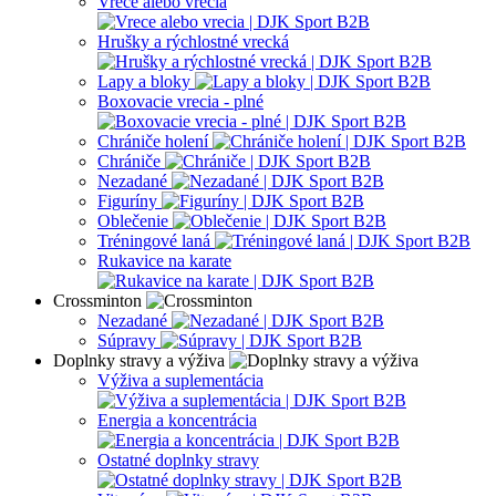
Vrece alebo vrecia
Hrušky a rýchlostné vrecká
Lapy a bloky
Boxovacie vrecia - plné
Chrániče holení
Chrániče
Nezadané
Figuríny
Oblečenie
Tréningové laná
Rukavice na karate
Crossminton
Nezadané
Súpravy
Doplnky stravy a výživa
Výživa a suplementácia
Energia a koncentrácia
Ostatné doplnky stravy