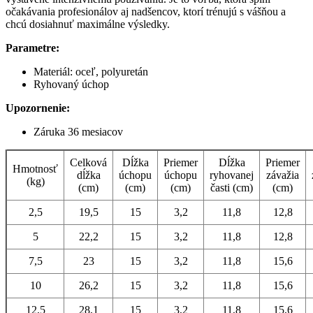
očakávania profesionálov aj nadšencov, ktorí trénujú s vášňou a
chcú dosiahnuť maximálne výsledky.
Parametre:
Materiál: oceľ, polyuretán
Ryhovaný úchop
Upozornenie:
Záruka 36 mesiacov
Celková
Dĺžka
Priemer
Dĺžka
Priemer
Hmotnosť
dĺžka
úchopu
úchopu
ryhovanej
závažia
(kg)
(cm)
(cm)
(cm)
časti (cm)
(cm)
2,5
19,5
15
3,2
11,8
12,8
5
22,2
15
3,2
11,8
12,8
7,5
23
15
3,2
11,8
15,6
10
26,2
15
3,2
11,8
15,6
12,5
28,1
15
3,2
11,8
15,6