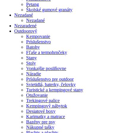
Petang
Školské gumové granáty
Nezadané
Nezadané
Nezaradené
Outdoorový
Kempovanie
Príslušenstvo
Batohy
Fľaše a termohrnčeky
Stany
Stoly
Vonkajšie posilňovne
Náradie
Príslušenstvo pre outdoor
Svietidlá, baterky, čelovky
Turistické a kempingové stany
Otužovanie
Trekingové palice
Kempingový nábytok
Desiatové boxy
Karimatky a matrace
Bazény pre psy
Nákupné tašky
Plachty a plachty