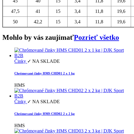
45
40
15
3,4
11,8
19,6
47,5
41
15
3,4
11,8
19,6
50
42,2
15
3,4
11,8
19,6
Mohlo by vás zaujímať
Pozrieť všetko
Činky
✓ NA SKLADE
Chrómované činky HMS CHD01 2 x 1 kg
HMS
Činky
✓ NA SKLADE
Chrómované činky HMS CHD02 2 x 2 kg
HMS