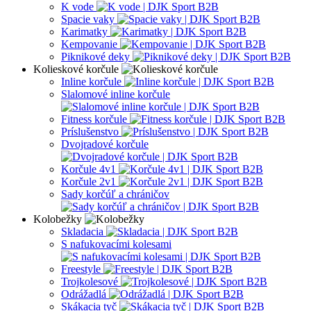
K vode
Spacie vaky
Karimatky
Kempovanie
Piknikové deky
Kolieskové korčule
Inline korčule
Slalomové inline korčule
Fitness korčule
Príslušenstvo
Dvojradové korčule
Korčule 4v1
Korčule 2v1
Sady korčúľ a chráničov
Kolobežky
Skladacia
S nafukovacími kolesami
Freestyle
Trojkolesové
Odrážadlá
Skákacia tyč