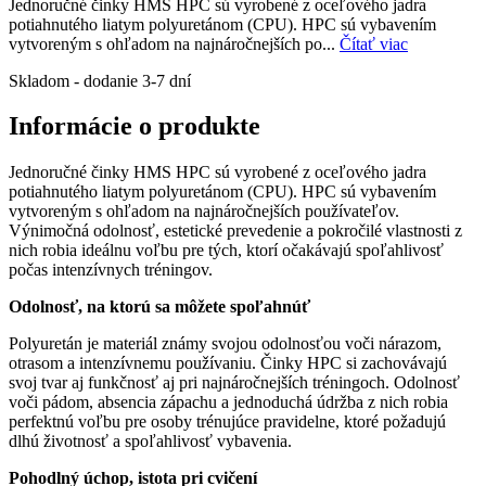
Jednoručné činky HMS HPC sú vyrobené z oceľového jadra
potiahnutého liatym polyuretánom (CPU). HPC sú vybavením
vytvoreným s ohľadom na najnáročnejších po...
Čítať viac
Skladom - dodanie 3-7 dní
Informácie o produkte
Jednoručné činky HMS HPC sú vyrobené z oceľového jadra
potiahnutého liatym polyuretánom (CPU). HPC sú vybavením
vytvoreným s ohľadom na najnáročnejších používateľov.
Výnimočná odolnosť, estetické prevedenie a pokročilé vlastnosti z
nich robia ideálnu voľbu pre tých, ktorí očakávajú spoľahlivosť
počas intenzívnych tréningov.
Odolnosť, na ktorú sa môžete spoľahnúť
Polyuretán je materiál známy svojou odolnosťou voči nárazom,
otrasom a intenzívnemu používaniu. Činky HPC si zachovávajú
svoj tvar aj funkčnosť aj pri najnáročnejších tréningoch. Odolnosť
voči pádom, absencia zápachu a jednoduchá údržba z nich robia
perfektnú voľbu pre osoby trénujúce pravidelne, ktoré požadujú
dlhú životnosť a spoľahlivosť vybavenia.
Pohodlný úchop, istota pri cvičení