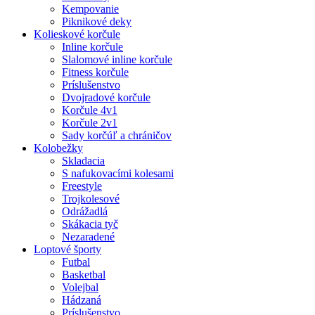
Kempovanie
Piknikové deky
Kolieskové korčule
Inline korčule
Slalomové inline korčule
Fitness korčule
Príslušenstvo
Dvojradové korčule
Korčule 4v1
Korčule 2v1
Sady korčúľ a chráničov
Kolobežky
Skladacia
S nafukovacími kolesami
Freestyle
Trojkolesové
Odrážadlá
Skákacia tyč
Nezaradené
Loptové športy
Futbal
Basketbal
Volejbal
Hádzaná
Príslušenstvo