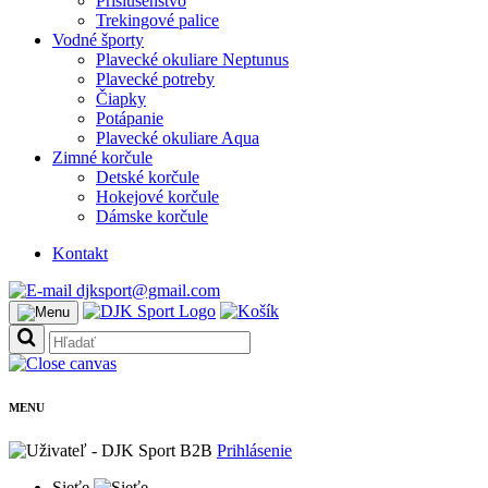
Príslušenstvo
Trekingové palice
Vodné športy
Plavecké okuliare Neptunus
Plavecké potreby
Čiapky
Potápanie
Plavecké okuliare Aqua
Zimné korčule
Detské korčule
Hokejové korčule
Dámske korčule
Kontakt
djksport@gmail.com
MENU
Prihlásenie
Sieťe