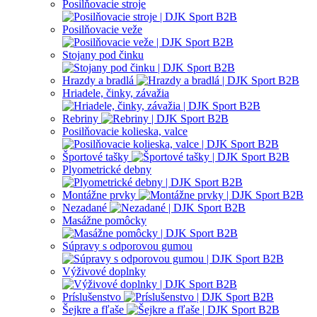
Posilňovacie stroje
Posilňovacie veže
Stojany pod činku
Hrazdy a bradlá
Hriadele, činky, závažia
Rebriny
Posilňovacie kolieska, valce
Športové tašky
Plyometrické debny
Montážne prvky
Nezadané
Masážne pomôcky
Súpravy s odporovou gumou
Výživové doplnky
Príslušenstvo
Šejkre a fľaše