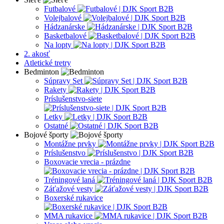
Futbalové
Volejbalové
Hádzanárske
Basketbalové
Na lopty
2. akosť
Atletické tretry
Bedminton
Súpravy Set
Rakety
Príslušenstvo-siete
Letky
Ostatné
Bojové športy
Montážne prvky
Príslušenstvo
Boxovacie vrecia - prázdne
Tréningové laná
Záťažové vesty
Boxerské rukavice
MMA rukavice